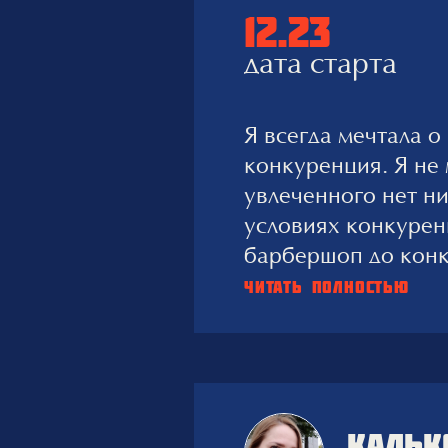
12.23
дата старта
Я всегда мечтала о
конкуренция. Я не 
увлеченного нет ни
условиях конкурен
барбершоп до конк
все думают, что са
ЧИТАТЬ ПОЛНОСТЬЮ
деньги на открытие
главное это найти
подходящих сотруд
детскими. Главная
чтобы сотрудники б
КАЛЬК