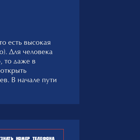
то есть высокая
о). Для человека
, то даже в
 открыть
в. В начале пути
услуг — найти
а ерунда, самое
ходишь к поиску
лемы были
акже важно,
том же
УЗНАТЬ НОМЕР ТЕЛЕФОНА