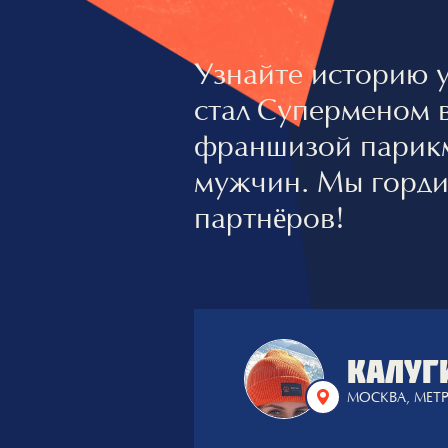
Узнайте историю у
стал Суперменом 
франшизой парикм
мужчин. Мы горди
партнёров!
КАЛУГ
МОСКВА, МЕТ