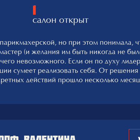
1
салон открыт
 парикмахерской, но при этом понимала, ч
мастер (и желания им быть никогда не был
чего невозможного. Если он по духу лидер
ции сумеет реализовать себя. От решения
ретных действий прошло несколько месяце
мое сложное в открытии бизнеса в сфере 
. Когда есть деньги, думаешь, что это был
— подходящее помещение. Но, когда пере
ников, понимаешь, что предыдущие проб
 сложность – создание сильной команды. Т
ыли с тобой на одной волне, смотрели в 
ОПФ ВАЛЕНТИНА