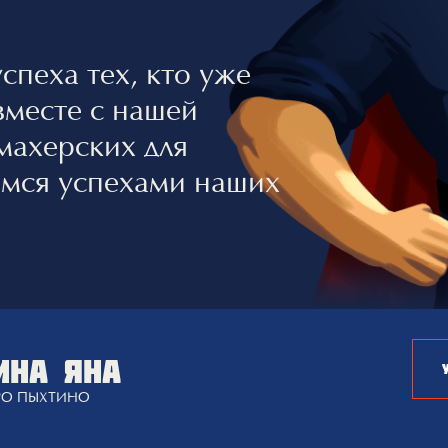
спеха тех, кто уже
вместе с нашей
ахерских для
мся успехами наших
ИНА ЯНА
РО ПЫХТИНО